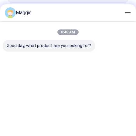
Maggie
जारी रखें
8:48 AM
हमारी श्रेणियाँ
Good day, what product are you looking for?
टैबलेट चार्जिंग कैबिनेट
लैपटॉप चार्जिंग कैबिनेट
लॉक करने योग्य चार्ज
कैबिनेट
होम
हमारे बारे में
हमसे संपर्क करें
Desktop Site
साइटमैप
Privacy Policy