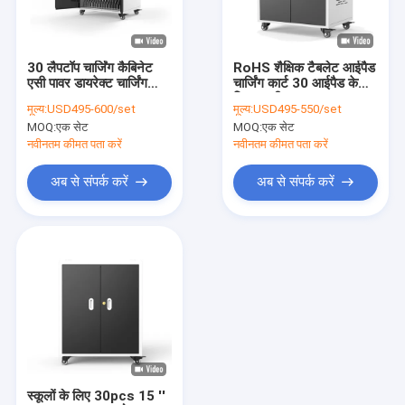
हमारे बारे में
फैक्टरी यात्रा
30 लैपटॉप चार्जिंग कैबिनेट
RoHS शैक्षिक टैबलेट आईपैड
एसी पावर डायरेक्ट चार्जिंग
चार्जिंग कार्ट 30 आईपैड के
गुणवत्ता नियंत्रण
टाइप
लिए जस्ती
मूल्य:
USD495-600/set
मूल्य:
USD495-550/set
MOQ:
एक सेट
MOQ:
एक सेट
हमसे संपर्क करें
नवीनतम कीमत पता करें
नवीनतम कीमत पता करें
समाचार
अब से संपर्क करें
अब से संपर्क करें
सभी मामलों
टैबलेट चार्जिंग कैबिनेट
लैपटॉप चार्जिंग कैबिनेट
लॉक करने योग्य चार्जिंग कैबिनेट
स्कूलों के लिए 30pcs 15 ''