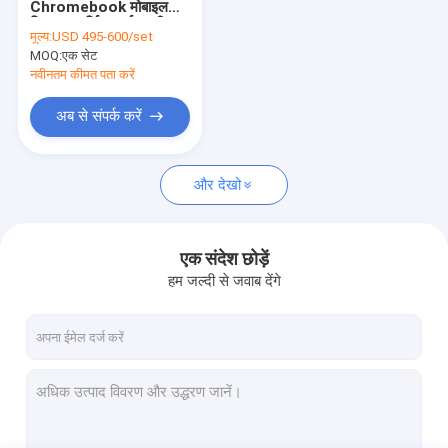
Chromebook मोबाइल
आईपैड चार्जिंग कैबिनेट
डिवाइस चार्जिंग कार्ट मल्टी
मूल्य:
USD 495-600/set
फ़ीचर लॉकिंग
MOQ:
टैबलेट चार्जिंग ट्रॉली
एक सेट
नवीनतम कीमत पता करें
यूएसबी चार्जिंग कैबिनेट
अब से संपर्क करें
एकाधिक लैपटॉप संग्रहण कैबिनेट
और देखो
Chromebook चार्जिंग कैबिनेट
टैबलेट स्टोरेज कैबिनेट
एक संदेश छोड़ें
यूएसबी चार्जिंग कार्ट
हम जल्दी से जवाब देंगे
क्लासरूम चार्जिंग कार्ट
लैपटॉप चार्जिंग ट्रॉली