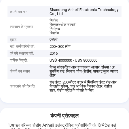
Shandong Anheli Electronic Technology
कंपनी का नाम
Co., Ltd.
निर्माता
वितरक/थोक व्यापारी
व्यवसाय के प्रकार:
निर्यातक
विक्रेता
ब्रांड:
एन्हेली
नहीं. कर्मचारियों की:
200~300 लोग
वर्ष की स्थापना की:
2016
वार्षिक बिक्री:
US$ 4000000 - US$ 8000000
किलू सांस्कृतिक और रचनात्मक आधार, संख्या 101,
कंपनी का स्थान
शुनफेंग रोड, जिनान, चीन (शेडोंग) पायलट मुक्त व्यापार
क्षेत्र
रोड ईस्ट, 200 मीटर उत्तर में मिंगजिया ईस्ट रोड और
कारखाने की स्थिति
किज़होंग एवेन्यू, क्यूहे आर्थिक विकास क्षेत्र, देझोउ
शहर, शेडोंग प्रांत के चौराहे के लिए
कंपनी प्रोफ़ाइल
1.अच्छा परिचय: शेडोंग Anheli इलेक्ट्रॉनिक प्रौद्योगिकी कं, लिमिटेड कई