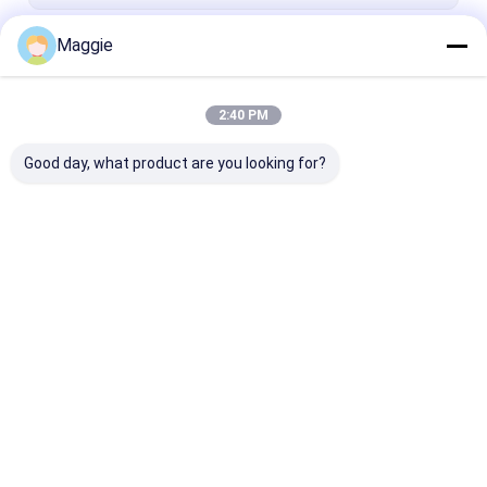
Maggie
जारी रखें
2:40 PM
हमारी श्रेणियाँ
Good day, what product are you looking for?
टैबलेट चार्जिंग कैबिनेट
लैपटॉप चार्जिंग कैबिनेट
लॉक करने योग्य चार्ज
कैबिनेट
होम
हमारे बारे में
हमसे संपर्क करें
Desktop Site
साइटमैप
Privacy Policy